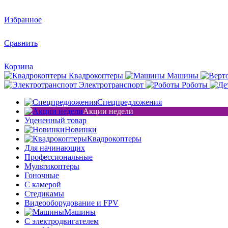
Избранное
Сравнить
Корзина
Квадрокоптеры
Машины
Электротранспорт
Роботы
Спецпредложения
Акции недели
Уцененный товар
Новинки
Квадрокоптеры
Для начинающих
Профессиональные
Мультикоптеры
Гоночные
C камерой
Стедикамы
Видеооборудование и FPV
Машины
С электродвигателем