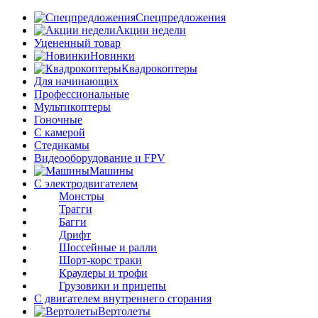
Спецпредложения
Акции недели
Уцененный товар
Новинки
Квадрокоптеры
Для начинающих
Профессиональные
Мультикоптеры
Гоночные
C камерой
Стедикамы
Видеооборудование и FPV
Машины
С электродвигателем
Монстры
Трагги
Багги
Дрифт
Шоссейные и ралли
Шорт-корс траки
Краулеры и трофи
Грузовики и прицепы
С двигателем внутреннего сгорания
Вертолеты