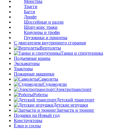
Монстры
Трагги
Багги
Дрифт
Шоссейные и ралли
Шорт-корс траки
Краулеры и трофи
Грузовики и прицепы
С двигателем внутреннего сгорания
Вертолеты
Танки и спецтехника
Подъемные краны
Экскаваторы
Тракторы
Пожарные машинки
Самолеты
Судомодели
Электротранспорт
Роботы
Детский транспорт
Детские игрушки
Запчасти и тюнинг
Подарки на Новый год
Конструкторы
Ёлки и сосны