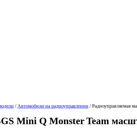
модели
/
Автомобили на радиоуправлении
/
Радиоуправляемая ма
S Mini Q Monster Team масшта