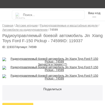
----
Главная
/
Детские игрушки
/
Радиоуправляемые и масштабные модели
/
Автомобили на радиоуправлении
/
74599
Радиоуправляемый боевой автомобиль Jin Xiang
Toys Ford F-150 Pickup - 74599
ID: 119337
ID: 119337
Артикул: 74599
Запчасти и тюнинг (7)
Поделиться