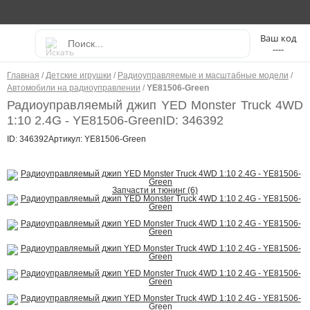
----
Главная
/
Детские игрушки
/
Радиоуправляемые и масштабные модели
/
Автомобили на радиоуправлении
/
YE81506-Green
Радиоуправляемый джип YED Monster Truck 4WD
1:10 2.4G - YE81506-Green
ID: 346392
ID: 346392
Артикул: YE81506-Green
Запчасти и тюнинг (6)