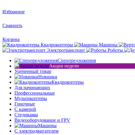
Избранное
Сравнить
Корзина
Квадрокоптеры
Машины
Электротранспорт
Роботы
Спецпредложения
Акции недели
Уцененный товар
Новинки
Квадрокоптеры
Для начинающих
Профессиональные
Мультикоптеры
Гоночные
C камерой
Стедикамы
Видеооборудование и FPV
Машины
С электродвигателем