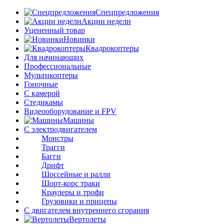
Спецпредложения
Акции недели
Уцененный товар
Новинки
Квадрокоптеры
Для начинающих
Профессиональные
Мультикоптеры
Гоночные
C камерой
Стедикамы
Видеооборудование и FPV
Машины
С электродвигателем
Монстры
Трагги
Багги
Дрифт
Шоссейные и ралли
Шорт-корс траки
Краулеры и трофи
Грузовики и прицепы
С двигателем внутреннего сгорания
Вертолеты