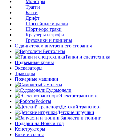
Монстры
Трагги
Багги
Дрифт
Шоссейные и ралли
Шорт-корс траки
Краулеры и трофи
Грузовики и прицепы
С двигателем внутреннего сгорания
Вертолеты
Танки и спецтехника
Подъемные краны
Экскаваторы
Тракторы
Пожарные машинки
Самолеты
Судомодели
Электротранспорт
Роботы
Детский транспорт
Детские игрушки
Запчасти и тюнинг
Подарки на Новый год
Конструкторы
Ёлки и сосны