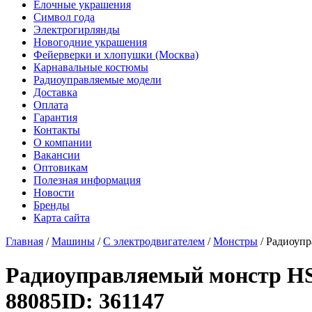
Елочные украшения
Символ года
Электрогирлянды
Новогодние украшения
Фейерверки и хлопушки (Москва)
Карнавальные костюмы
Радиоуправляемые модели
Доставка
Оплата
Гарантия
Контакты
О компании
Вакансии
Оптовикам
Полезная информация
Новости
Бренды
Карта сайта
Главная
/
Машины
/
С электродвигателем
/
Монстры
/
Радиоупр
Радиоуправляемый монстр HSP
88085
ID: 361147