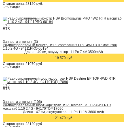
Старая цена:
23120
руб.
-7%
скидка
1:10
RTR
Запчасти и тюнинг (3)
Радиоуправляемый монстр HSP Brontosaurus PRO 4WD RTR масштаб
1:10 2.4G - 94111PRO-60194
Длина - 40 cм, аккумулятор - Li-Po 7.4V 3500mAh
19 570 руб.
Старая цена:
21070
руб.
-7%
скидка
1:10
RTR
Запчасти и тюнинг (106)
Радиоуправляемый шорт-корс трак HSP Destrier EP TOP 4WD RTR
масштаб 1:10 2.4G - 94170TOP|17096
Длина - 47 см, аккумулятор - Li-Po 11.1V 3600 mAh
21 470 руб.
Старая цена:
23120
руб.