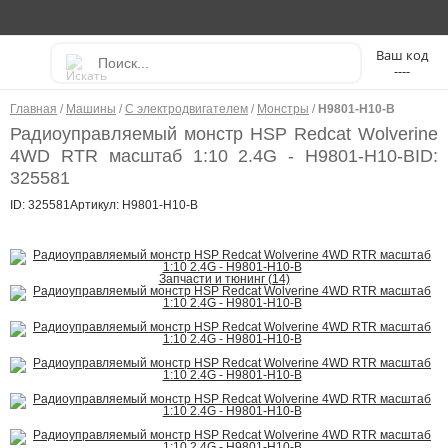
----
Главная
/
Машины
/
С электродвигателем
/
Монстры
/
H9801-H10-B
Радиоуправляемый монстр HSP Redcat Wolverine
4WD RTR масштаб 1:10 2.4G - H9801-H10-B
ID:
325581
ID: 325581
Артикул: H9801-H10-B
Запчасти и тюнинг (14)