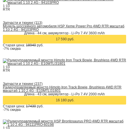
1:10
RTR
Запчасти и тюнинг (113)
Модель шоссейного автомобиля HSP Xeme Power Pro 4WD RTR масштаб
1:10 2.4G - 94103PRO
Длина - 44 см, аккумулятор - Li-Po 7.4V 3600 mAh
17 590 руб.
Старая цена:
18940
руб.
-7%
скидка
1:10
RTR
Запчасти и тюнинг (237)
Радиоуправляемый монстр Himoto Iron Track Bowie, Brushless 4WD RTR
масштаб 1:10 2.4G - E10MTL|31801
Длина - 43 см, аккумулятор - Li-Po 7.4V 2000 mAh
16 180 руб.
Старая цена:
17430
руб.
-7%
скидка
1:10