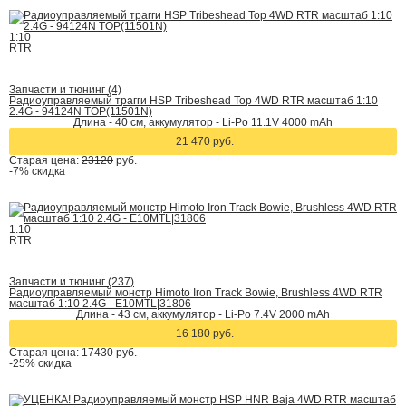
1:10
RTR
Запчасти и тюнинг (4)
Радиоуправляемый трагги HSP Tribeshead Top 4WD RTR масштаб 1:10
2.4G - 94124N TOP(11501N)
Длина - 40 см, аккумулятор - Li-Po 11.1V 4000 mAh
21 470 руб.
Старая цена:
23120
руб.
-7%
скидка
1:10
RTR
Запчасти и тюнинг (237)
Радиоуправляемый монстр Himoto Iron Track Bowie, Brushless 4WD RTR
масштаб 1:10 2.4G - E10MTL|31806
Длина - 43 см, аккумулятор - Li-Po 7.4V 2000 mAh
16 180 руб.
Старая цена:
17430
руб.
-25%
скидка