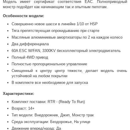
Модель имеет сертификат соответствия EAC. Полноприводный
монстр подойдет как начинающим так и опытным пилотам.
Особенност
и модели:
Совершенно новое шасси в линейке 1/10 от HSP
Тяга препятствующая опрокидыванию при старте
Масляные алюминиевые амортизаторы по 2 на каждое колесо
Два дифференциала
60A ESC W/FAN, 3300KV бесколлекторный электродвигатель
Полный 4WD привод
Полностью пропорциональное управление
Смещенный к центру центр тяжести, делает модель очень
устойчивой на любом покрытии
В комплекте все необходимое для запуска
Характеристики:
Комплект поставки: RTR - (Ready To Run)
Возраст: 14+
Тип модели: Внедорожник, Джип, Монстр трак
Среда эксплуатации: Бездорожье, На улице
Движение вперед/назад: Да