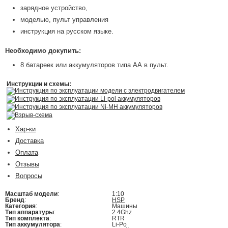
зарядное устройство,
моделью, пульт управления
инструкция на русском языке.
Необходимо докупить:
8 батареек или аккумуляторов типа АА в пульт.
Инструкции и схемы:
Инструкция по эксплуатации модели с электродвигателем
Инструкция по эксплуатации Li-pol аккумуляторов
Инструкция по эксплуатации Ni-MH аккумуляторов
Взрыв-схема
Хар-ки
Доставка
Оплата
Отзывы
Вопросы
Масштаб модели
:
1:10
Бренд
:
HSP
Категория
:
Машины
Тип аппаратуры
:
2.4Ghz
Тип комплекта
:
RTR
Тип аккумулятора
:
Li-Po