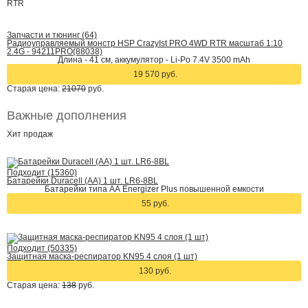
RTR
Запчасти и тюнинг (64)
Радиоуправляемый монстр HSP CrazyIst PRO 4WD RTR масштаб 1:10
2.4G - 94211PRO(88038)
Длина - 41 см, аккумулятор - Li-Po 7.4V 3500 mAh
19 570 руб.
Старая цена:
21070
руб.
Важные дополнения
Хит
продаж
Подходит (15360)
Батарейки Duracell (АА) 1 шт. LR6-8BL
Батарейки типа АА Energizer Plus повышенной емкости
55 руб.
Подходит (50335)
Защитная маска-респиратор KN95 4 слоя (1 шт)
130 руб.
Старая цена:
138
руб.