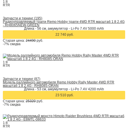
1:8
RTR
Запчасти и тюнинг (195)
Радиоуправляемый трагги Remo Hobby трагги 4WD RTR масштаб 1:8 2.4G
- RH8065NEW-GREEN
Длина - 56 см, аккумулятор - Li-Po 7.4V 5000 mAh
22 740 руб.
Старая цена:
24490
руб.
-7%
скидка
1:8
RTR
Запчасти и тюнинг (87)
Модель раллийного автомобиля Remo Hobby Rally Master 4WD RTR
масштаб 1:8 2.4G - RH8085-ORAN
Длина - 53 см, аккумулятор - Li-Po 7.4V 4200 mAh
23 510 руб.
Старая цена:
25320
руб.
-7%
скидка
1:8
RTR