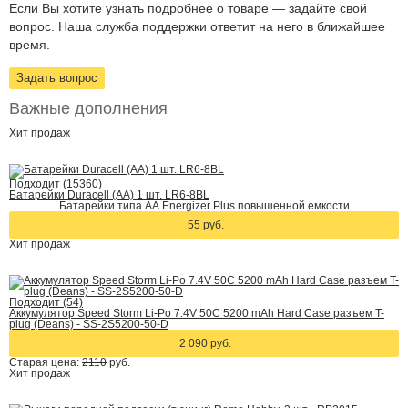
Если Вы хотите узнать подробнее о товаре — задайте свой
вопрос. Наша служба поддержки ответит на него в ближайшее
время.
Задать вопрос
Важные дополнения
Хит
продаж
Подходит (15360)
Батарейки Duracell (АА) 1 шт. LR6-8BL
Батарейки типа АА Energizer Plus повышенной емкости
55 руб.
Хит
продаж
Подходит (54)
Аккумулятор Speed Storm Li-Po 7.4V 50C 5200 mAh Hard Case разъем T-
plug (Deans) - SS-2S5200-50-D
2 090 руб.
Старая цена:
2110
руб.
Хит
продаж