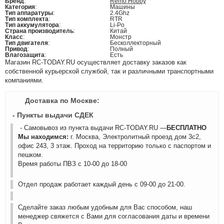
Бренд
:
Remo Hobby
Категория
:
Машины
Тип аппаратуры
:
2.4Ghz
Тип комплекта
:
RTR
Тип аккумулятора
:
Li-Po
Страна производитель
:
Китай
Класс
:
Монстр
Тип двигателя
:
Бесколлекторный
Привод
:
Полный
Влагозащита
:
Есть
Магазин RC-TODAY.RU осуществляет доставку заказов как
собственной курьерской службой, так и различными транспортными
компаниями.
Доставка по Москве:
- Пункты выдачи СДЕК
- Самовывоз из пункта выдачи RC-TODAY.RU —
БЕСПЛАТНО
Мы находимся:
г. Москва, Электролитный проезд дом 3с2,
офис 243, 3 этаж. Проход на территорию только с паспортом и
пешком.
Время работы ПВЗ с 10-00 до 18-00
Отдел продаж работает каждый день с 09-00 до 21-00.
Сделайте заказ любым удобным для Вас способом, наш
менеджер свяжется с Вами для согласования даты и времени