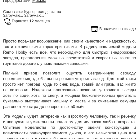
Москва
Город доставки:
Самовывоз:
Курьерская доставка:
Загружаю...
Загружаю...
Гарантия
12
месяцев
В наличии на складе
Просто поражает воображение, как своим качеством и надежностью,
так и техническими характеристиками. В радиоуправляемой модели
Remo Hobby есть все, что необходимо для быстрых внедорожных
заездов, преодоления сложных препятствий и скоростных гонок по
грунтовой дороге с управляемыми заносами.
Полный привод позволит ощутить безграничную свободу
передвижения, где бы вы ни решили устроить заезд. Для этой тачки
просто нет преград, будь то снег, вода, гравий или грязь, вас ничто
не остановит. Надежная влагозащита позволит устраивать заезды
хоть по воде, хоть по снегу, а мощный бесколлекторный двигатель
буквально выстреливает машину с места и за считанные секунды
разгоняет монстра до невероятных 50 км/ч.
Эта модель будет интересна как взрослому человеку, так и ребенку
и послужит изумительным подарком для человека любого возраста.
Опытные моделисты по достоинству оценят конструкцию и
возможности радиоуправляемого джипа, а его невысокая цена для
данного класса и масштаба приятно удивит вас и откроет двери в