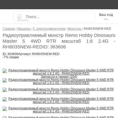
----
Главная
/
Машины
/
С электродвигателем
/
Монстры
/
RH8035NEW-RED
Радиоуправляемый монстр Remo Hobby Dinosaurs
Master 5 4WD RTR масштаб 1:8 2.4G -
RH8035NEW-RED
ID: 363606
ID: 363606
Артикул: RH8035NEW-RED
-7% скидка
Запчасти и тюнинг (204)