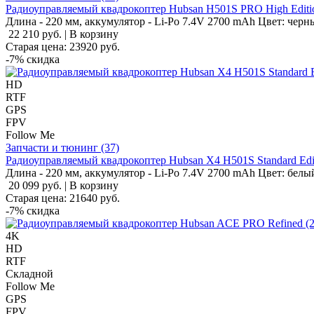
Радиоуправляемый квадрокоптер Hubsan H501S PRO High Editi
Длина - 220 мм, аккумулятор - Li-Po 7.4V 2700 mAh Цвет: черн
22 210 руб.
|
В корзину
Старая цена:
23920
руб.
-7%
скидка
HD
RTF
GPS
FPV
Follow Me
Запчасти и тюнинг (37)
Радиоуправляемый квадрокоптер Hubsan X4 H501S Standard Ed
Длина - 220 мм, аккумулятор - Li-Po 7.4V 2700 mAh Цвет: белы
20 099 руб.
|
В корзину
Старая цена:
21640
руб.
-7%
скидка
4K
HD
RTF
Складной
Follow Me
GPS
FPV