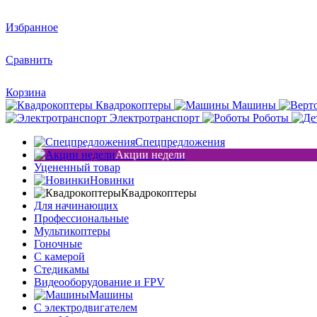
Избранное
Сравнить
Корзина
Квадрокоптеры
Машины
Электротранспорт
Роботы
Спецпредложения
Акции недели
Уцененный товар
Новинки
Квадрокоптеры
Для начинающих
Профессиональные
Мультикоптеры
Гоночные
C камерой
Стедикамы
Видеооборудование и FPV
Машины
С электродвигателем