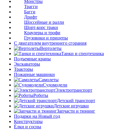
Монстры
Трагги
Багги
Дрифт
Шоссейные и ралли
Шорт-корс траки
Краулеры и трофи
Грузовики и прицепы
С двигателем внутреннего сгорания
Вертолеты
Танки и спецтехника
Подъемные краны
Экскаваторы
Тракторы
Пожарные машинки
Самолеты
Судомодели
Электротранспорт
Роботы
Детский транспорт
Детские игрушки
Запчасти и тюнинг
Подарки на Новый год
Конструкторы
Ёлки и сосны