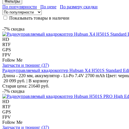
Фильтры
По популярности
По цене
По размеру скидки
Показывать товары в наличии
-7%
скидка
HD
RTF
GPS
FPV
Follow Me
Запчасти и тюнинг (37)
Радиоуправляемый квадрокоптер Hubsan X4 H501S Standard Ed
Длина - 220 мм, аккумулятор - Li-Po 7.4V 2700 mAh Цвет: черн
20 099 руб.
|
В корзину
Старая цена:
21640
руб.
-7%
скидка
HD
RTF
GPS
FPV
Follow Me
Запчасти и тюнинг (37)