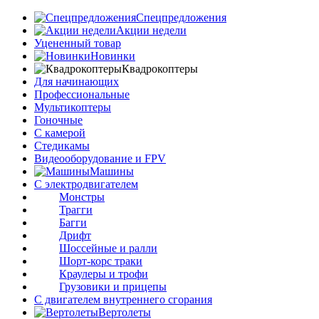
Спецпредложения
Акции недели
Уцененный товар
Новинки
Квадрокоптеры
Для начинающих
Профессиональные
Мультикоптеры
Гоночные
C камерой
Стедикамы
Видеооборудование и FPV
Машины
С электродвигателем
Монстры
Трагги
Багги
Дрифт
Шоссейные и ралли
Шорт-корс траки
Краулеры и трофи
Грузовики и прицепы
С двигателем внутреннего сгорания
Вертолеты