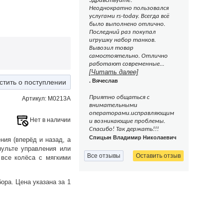
Здравствуйте!
Неоднократно пользовался
услугами rs-today. Всегда всё
было выполнено отлично.
Последний раз покупал
игрушку набор танков.
Вывозил товар
самостоятельно. Отлично
работают современные...
[Читать далее]
. Вячеслав
стить о поступлении
Приятно общаться с
Артикул: M0213A
внимательными
операторами.исправляющим
Нет в наличии
и возникающие проблемы.
Спасибо! Так держать!!!
Спицын Владимир Николаевич
ия (вперёд и назад, а
пульте управления или
Все отзывы
Оставить отзыв
 все колёса с мягкими
ора. Цена указана за 1