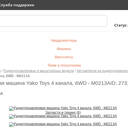
Служба поддержки
Статус
Квадрокоптеры
Машины
Вертолеты
Танки и спецтехника
и
/
Радиоуправляемые и масштабные модели
/
Автомобили на радиоуправлен
Самолеты
ала, 6WD - M0213A
Судомодели
я машина Yako Toys 4 канала, 6WD - M0213A
ID: 273
Электротранспорт
3A
Роботы
Детский транспорт
Запчасти и тюнинг (6)
Детские игрушки
Конструкторы