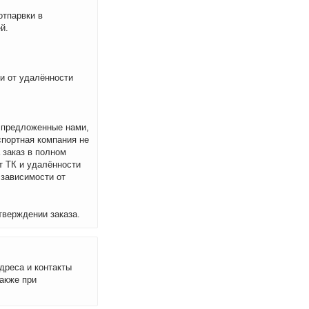
отпарвки в
й.
ти от удалённости
м предложенные нами,
спортная компания не
 заказ в полном
т ТК и удалённости
 зависимости от
тверждении заказа.
дреса и контакты
акже при