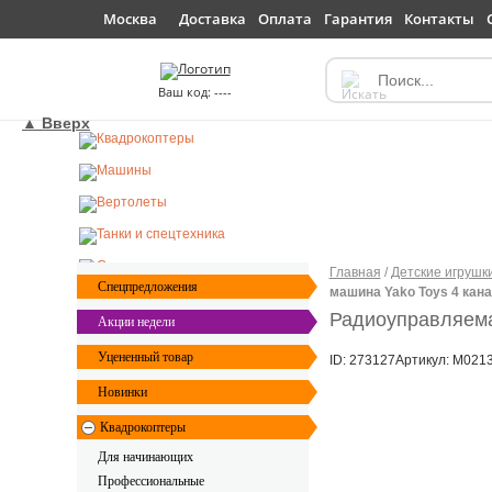
Доставка
Оплата
Гарантия
Контакты
Москва
----
▲ Вверх
Главная
/
Детские игрушк
Спецпредложения
машина Yako Toys 4 кан
Радиоуправляема
Акции недели
Уцененный товар
ID: 273127
Артикул: M021
Новинки
Квадрокоптеры
Для начинающих
Профессиональные