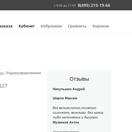
8(495) 215-19-66
с 9:00 до 21:00
 заказа
Кабинет
Избранное
Сравнить
Корзина
ии
/
Радиоуправляемая
Отзывы
127
Никульшин Андрей
Шаров Максим
Всё великолепно,понятно
изложено, вежливо, без каких
либо непоняток и быстро.
Музанков Антон