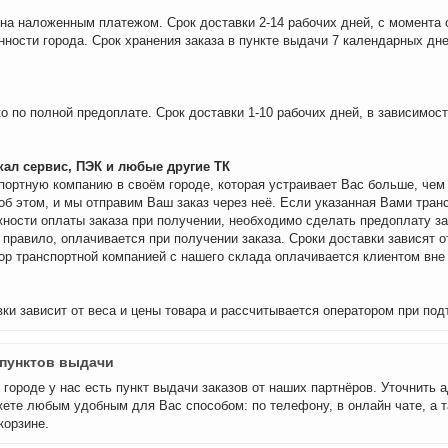
на наложенным платежом. Срок доставки 2-14 рабочих дней, с момента 
нности города. Срок хранения заказа в пункте выдачи 7 календарных дне
о по полной предоплате. Срок доставки 1-10 рабочих дней, в зависимос
ал сервис, ПЭК и любые другие ТК
портную компанию в своём городе, которая устраивает Вас больше, че
об этом, и мы отправим Ваш заказ через неё. Если указанная Вами тран
ности оплаты заказа при получении, необходимо сделать предоплату за
 правило, оплачивается при получении заказа. Сроки доставки зависят о
бор транспортной компанией с нашего склада оплачивается клиентом вне
ки зависит от веса и цены товара и рассчитывается оператором при под
пунктов выдачи
городе у нас есть пункт выдачи заказов от наших партнёров. Уточнить а
ете любым удобным для Вас способом: по телефону, в онлайн чате, а т
корзине.