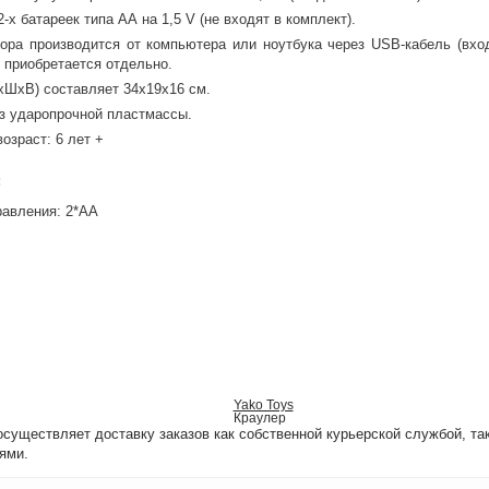
2-х батареек типа АА на 1,5 V (не входят в комплект).
ора производится от компьютера или ноутбука через USB-кабель (вход
 приобретается отдельно.
ШхВ) составляет 34х19х16 см.
з ударопрочной пластмассы.
озраст: 6 лет +
:
равления: 2*АА
Yako Toys
Краулер
уществляет доставку заказов как собственной курьерской службой, та
ями.