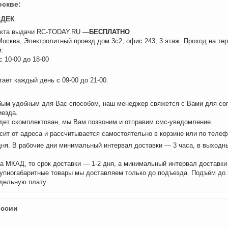
оскве:
СДЕК
нкта выдачи RC-TODAY.RU —
БЕСПЛАТНО
 Москва, Электролитный проезд дом 3с2, офис 243, 3 этаж. Проход на те
.
 10-00 до 18-00
ает каждый день с 09-00 до 21-00.
бым удобным для Вас способом, наш менеджер свяжется с Вами для сог
иезда.
удет скомплектован, мы Вам позвоним и отправим смс-уведомление.
сит от адреса и рассчитывается самостоятельно в корзине или по теле
дня. В рабочие дни минимальный интервал доставки — 3 часа, в выходн
а МКАД, то срок доставки — 1-2 дня, а минимальный интервал доставки
рупногабаритные товары мы доставляем только до подъезда. Подъём до
дельную плату.
оссии