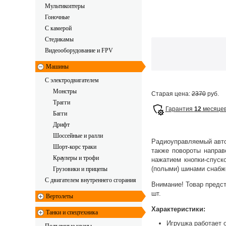
Мультикоптеры
Гоночные
C камерой
Стедикамы
Видеооборудование и FPV
Машины
С электродвигателем
Монстры
Старая цена:
2370
руб.
Трагги
Гарантия
12
месяце
Багги
Дрифт
Шоссейные и ралли
Радиоуправляемый авто
Шорт-корс траки
также повороты направ
Краулеры и трофи
нажатием кнопки-спуск
(полыми) шинами снабж
Грузовики и прицепы
С двигателем внутреннего сгорания
Внимание! Товар предст
шт.
Вертолеты
Характеристики:
Танки и спецтехника
Игрушка работает о