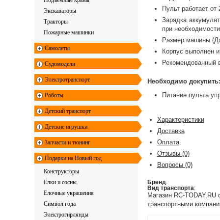
Подъемные краны
Пульт работает от 
Экскаваторы
Зарядка аккумулят
Тракторы
при необходимости
Пожарные машинки
Размер машины (Дх
Самолеты
Корпус выполнен и
Рекомендованный в
Судомодели
Электротранспорт
Необходимо докупить
Питание пульта уп
Роботы
Детский транспорт
Характеристики
Детские игрушки
Доставка
Оплата
Запчасти и тюнинг
Отзывы
(0)
Подарки на Новый год
Вопросы
(0)
Конструкторы
Ёлки и сосны
Бренд
:
Вид транспорта
:
Елочные украшения
Магазин RC-TODAY.RU ос
Символ года
транспортными компани
Электрогирлянды