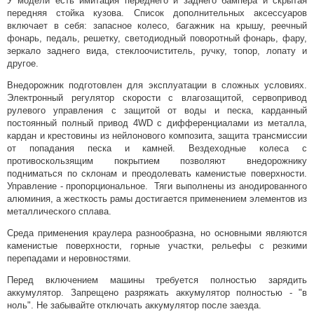
У модели есть имитация переднего и заднего бампера и скрытая
передняя стойка кузова. Список дополнительных аксессуаров
включает в себя: запасное колесо, багажник на крышу, реечный
фонарь, педаль, решетку, светодиодный поворотный фонарь, фару,
зеркало заднего вида, стеклоочиститель, ручку, топор, лопату и
другое.
Внедорожник подготовлен для эксплуатации в сложных условиях.
Электронный регулятор скорости с влагозащитой, сервопривод
рулевого управления с защитой от воды и песка, карданный
постоянный полный привод 4WD с дифференциалами из металла,
кардан и крестовины из нейлонового композита, защита трансмиссии
от попадания песка и камней. Вездеходные колеса с
противоскользящим покрытием позволяют внедорожнику
подниматься по склонам и преодолевать каменистые поверхности.
Управление - пропорциональное. Тяги выполнены из анодированного
алюминия, а жесткость рамы достигается применением элементов из
металлического сплава.
Среда применения краулера разнообразна, но основными являются
каменистые поверхности, горные участки, рельефы с резкими
перепадами и неровностями.
Перед включением машины требуется полностью зарядить
аккумулятор. Запрещено разряжать аккумулятор полностью - "в
ноль". Не забывайте отключать аккумулятор после заезда.