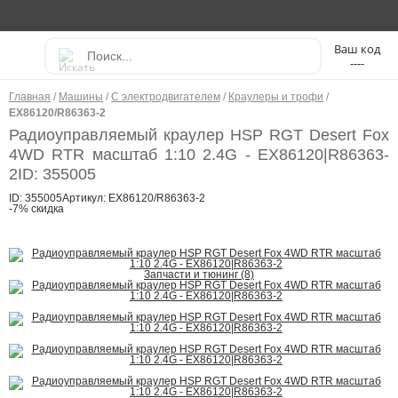
----
Главная
/
Машины
/
С электродвигателем
/
Краулеры и трофи
/
EX86120/R86363-2
Радиоуправляемый краулер HSP RGT Desert Fox
4WD RTR масштаб 1:10 2.4G - EX86120|R86363-
2
ID: 355005
ID: 355005
Артикул: EX86120/R86363-2
-7% скидка
Запчасти и тюнинг (8)