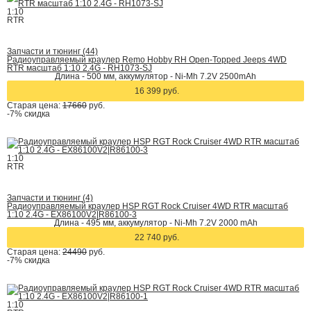
1:10
RTR
Запчасти и тюнинг (44)
Радиоуправляемый краулер Remo Hobby RH Open-Topped Jeeps 4WD
RTR масштаб 1:10 2.4G - RH1073-SJ
Длина - 500 мм, аккумулятор - Ni-Mh 7.2V 2500mAh
16 399 руб.
Старая цена:
17660
руб.
-7%
скидка
1:10
RTR
Запчасти и тюнинг (4)
Радиоуправляемый краулер HSP RGT Rock Cruiser 4WD RTR масштаб
1:10 2.4G - EX86100V2|R86100-3
Длина - 495 мм, аккумулятор - Ni-Mh 7.2V 2000 mAh
22 740 руб.
Старая цена:
24490
руб.
-7%
скидка
1:10