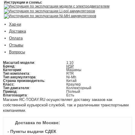
Инструкции и схемы:
Инструкция по эксплуатации модели с электродвигателем
Инструкция по эксплуатации Li-pol аккумуляторов
Инструкция по эксплуатации Ni-MH аккумуляторов
Хар-ки
Доставка
Оплата
Отзывы
Вопросы
Масштаб модели
:
1:10
Бренд
:
HSP
Категория
:
Машины
Тип комплекта
:
RTR
Тип аккумулятора
:
Ni-Mh
Страна производитель
:
Китай
Класс
:
Краулер
Тип двигателя
:
Коллекторный
Привод
:
Полный
Влагозащита
:
Есть
Магазин RC-TODAY.RU осуществляет доставку заказов как
собственной курьерской службой, так и различными транспортными
компаниями.
Доставка по Москве:
- Пункты выдачи СДЕК