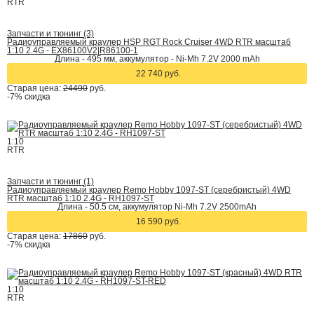
RTR
Запчасти и тюнинг (3)
Радиоуправляемый краулер HSP RGT Rock Cruiser 4WD RTR масштаб
1:10 2.4G - EX86100V2|R86100-1
Длина - 495 мм, аккумулятор - Ni-Mh 7.2V 2000 mAh
22 740 руб.
Старая цена:
24490
руб.
-7%
скидка
1:10
RTR
Запчасти и тюнинг (1)
Радиоуправляемый краулер Remo Hobby 1097-ST (серебристый) 4WD
RTR масштаб 1:10 2.4G - RH1097-ST
Длина - 50.5 см, аккумулятор Ni-Mh 7.2V 2500mAh
16 590 руб.
Старая цена:
17860
руб.
-7%
скидка
1:10
RTR