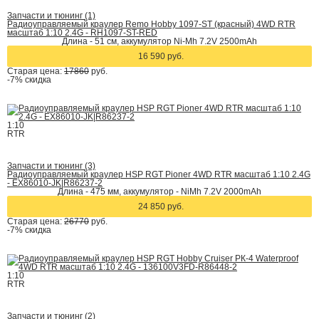
Запчасти и тюнинг (1)
Радиоуправляемый краулер Remo Hobby 1097-ST (красный) 4WD RTR
масштаб 1:10 2.4G - RH1097-ST-RED
Длина - 51 см, аккумулятор Ni-Mh 7.2V 2500mAh
16 590 руб.
Старая цена:
17860
руб.
-7%
скидка
1:10
RTR
Запчасти и тюнинг (3)
Радиоуправляемый краулер HSP RGT Pioner 4WD RTR масштаб 1:10 2.4G
- EX86010-JK|R86237-2
Длина - 475 мм, аккумулятор - NiMh 7.2V 2000mAh
24 850 руб.
Старая цена:
26770
руб.
-7%
скидка
1:10
RTR
Запчасти и тюнинг (2)