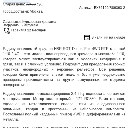
Старая цена:
32460
руб.
Артикул: EX86120/R86363-2
Москва
Город доставки:
Самовывоз:
Курьерская доставка:
Загружаю...
Загружаю...
Гарантия
12
месяцев
В наличии на складе
Радиоуправляемый краулер HSP RGT Desert Fox 4WD RTR масштаб
1:10 2.4G – это модель полноприводного краулера в масштабе 1:10,
которая может эксплуатироваться как в условиях бездорожья и
грязи, так и в сложных условиях. Подходит для преодоления горных
участков, неоднородных и неровных рельефов. Все решения,
которые были применены в этой модели, были уже неоднократно
проверены производителям на других выпущенных им моделях
внедорожников.
Радиоуправление помехозащищенное 2.4 ГГц, подвеска энергоемкая
многорычажная. Мотор коллекторный - 17T RC550. Рама жесткая,
сделана из металлического сплава, тяги из анодированного
алюминия, кардан и крестовины из нейлонового композита.
Постоянный полный карданный привод 4WD с дифференциалами из
металла.