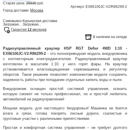
Старая цена:
25630
руб.
Артикул: EX86100JC-V2/R86299-2
Москва
Город доставки:
Самовывоз:
Курьерская доставка:
Загружаю...
Загружаю...
Гарантия
12
месяцев
В наличии на складе
Радиоуправляемый краулер HSP RGT Defier 4WD 1:10 -
EX86100JC-V2-R86299-2
- это полноприводная модель внедорожника
с коллекторным электродвигателем. Радиоуправляемый краулер
изготовлен в масштабе 1:10, у него горят фары. На краулер
устанавливается влагозащищенная сервомашинка и регулятор
оборотов. Такое решение позволяет компонентам модели сохранять
надежность работы при попадании отдельных капель воды и пыли.
Внедорожник оснащен простой системой управления, освоить
которую сможет не только профессионал, но и простой любитель
автомобилей на радиоуправлении!
Мощная модель для настоящего бездорожья! Машинка не боится
влаги и грязи, готова покорять лесные дороги, скалистые и
грунтовые участки с различными препятствиями.
Простая и комфортная система управления – не требует долгого