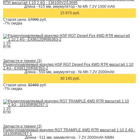
RTR масштаб 1:10 2.4G - 136100V2|13695
Длина - 415 мм, аккумулятор - Ni-Mh 7.2V 1500 mAh
15 870 руб.
Старая цена:
17090
руб.
-7%
скидка
1:10
RTR
Запчасти и тюнинг (3)
Радиоуправляемый краулер HSP RGT Desert Fox 4WD RTR масштаб 1:10
2.4G - EX86120|R86363-2
Длина - 550 мм, аккумулятор - Ni-Mh 7.2V 2000mAh
30 140 руб.
Старая цена:
32460
руб.
-7%
скидка
1:10
RTR
Запчасти и тюнинг (3)
Радиоуправляемый краулер RGT TRAMPLE 4WD RTR масштаб 1:10 2.4G -
18100|R86297-1
Длина - 511 мм, аккумулятор - 7.2V 2000mAh NIMH