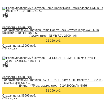
1:10
RTR
Запчасти и тюнинг (3)
Радиоуправляемый краулер Remo Hobby Rock Crawler Jeeps 4WD RTR
масштаб 1:10 - RH1071-SJ
Аккумулятор - Ni-Mh 7.2V 2500mAh
12 160 руб.
Старая цена:
13090
руб.
-7%
скидка
1:10
RTR
Запчасти и тюнинг (3)
Радиоуправляемый краулер RGT CRUSHER 4WD RTR масштаб 1:10 2.4G
- EX86181|R86337-1
Длина - 475 мм, аккумулятор - 7.2V 2000mAh NIMH
31 199 руб.
Старая цена:
33599
руб.
-7%
скидка