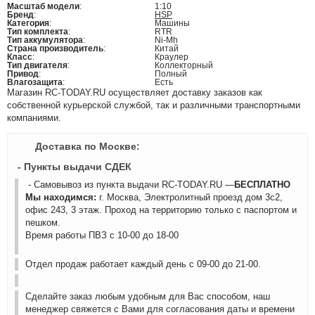
Масштаб модели
:
1:10
Бренд
:
HSP
Категория
:
Машины
Тип комплекта
:
RTR
Тип аккумулятора
:
Ni-Mh
Страна производитель
:
Китай
Класс
:
Краулер
Тип двигателя
:
Коллекторный
Привод
:
Полный
Влагозащита
:
Есть
Магазин RC-TODAY.RU осуществляет доставку заказов как
собственной курьерской службой, так и различными транспортными
компаниями.
Доставка по Москве:
- Пункты выдачи СДЕК
- Самовывоз из пункта выдачи RC-TODAY.RU —
БЕСПЛАТНО
Мы находимся:
г. Москва, Электролитный проезд дом 3с2,
офис 243, 3 этаж. Проход на территорию только с паспортом и
пешком.
Время работы ПВЗ с 10-00 до 18-00
Отдел продаж работает каждый день с 09-00 до 21-00.
Сделайте заказ любым удобным для Вас способом, наш
менеджер свяжется с Вами для согласования даты и времени