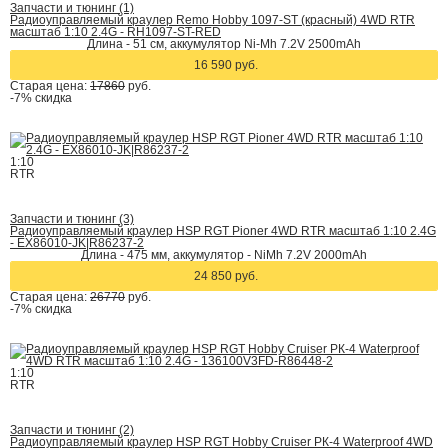
Запчасти и тюнинг (1)
Радиоуправляемый краулер Remo Hobby 1097-ST (красный) 4WD RTR
масштаб 1:10 2.4G - RH1097-ST-RED
Длина - 51 см, аккумулятор Ni-Mh 7.2V 2500mAh
16 590 руб.
Старая цена:
17860
руб.
-7%
скидка
1:10
RTR
Запчасти и тюнинг (3)
Радиоуправляемый краулер HSP RGT Pioner 4WD RTR масштаб 1:10 2.4G
- EX86010-JK|R86237-2
Длина - 475 мм, аккумулятор - NiMh 7.2V 2000mAh
24 850 руб.
Старая цена:
26770
руб.
-7%
скидка
1:10
RTR
Запчасти и тюнинг (2)
Радиоуправляемый краулер HSP RGT Hobby Cruiser РК-4 Waterproof 4WD