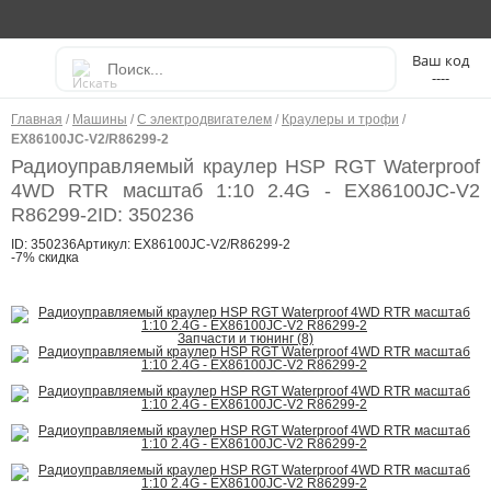
----
Главная
/
Машины
/
С электродвигателем
/
Краулеры и трофи
/
EX86100JC-V2/R86299-2
Радиоуправляемый краулер HSP RGT Waterproof
4WD RTR масштаб 1:10 2.4G - EX86100JC-V2
R86299-2
ID: 350236
ID: 350236
Артикул: EX86100JC-V2/R86299-2
-7% скидка
Запчасти и тюнинг (8)