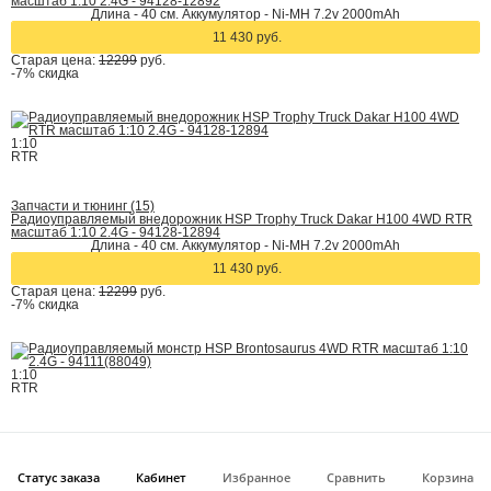
масштаб 1:10 2.4G - 94128-12892
Длина - 40 см. Аккумулятор - Ni-MH 7.2v 2000mAh
11 430 руб.
Старая цена:
12299
руб.
-7%
скидка
1:10
RTR
Запчасти и тюнинг (15)
Радиоуправляемый внедорожник HSP Trophy Truck Dakar H100 4WD RTR
масштаб 1:10 2.4G - 94128-12894
Длина - 40 см. Аккумулятор - Ni-MH 7.2v 2000mAh
11 430 руб.
Старая цена:
12299
руб.
-7%
скидка
1:10
RTR
Запчасти и тюнинг (155)
Радиоуправляемый монстр HSP Brontosaurus 4WD RTR масштаб 1:10
2.4G - 94111(88049)
Статус заказа
Длина - 42 cм, аккумулятор - Ni-Mh 7.2V 2000 mAh
Кабинет
Избранное
Сравнить
Корзина