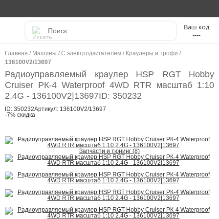
----
Главная
/
Машины
/
С электродвигателем
/
Краулеры и трофи
/
136100V2/13697
Радиоуправляемый краулер HSP RGT Hobby
Cruiser РК-4 Waterproof 4WD RTR масштаб 1:10
2.4G - 136100V2|13697
ID: 350232
ID: 350232
Артикул: 136100V2/13697
-7% скидка
Запчасти и тюнинг (8)