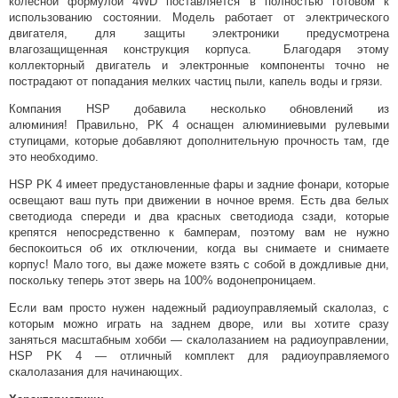
колесной формулой 4WD поставляется в полностью готовом к
использованию состоянии. Модель работает от электрического
двигателя, для защиты электроники предусмотрена
влагозащищенная конструкция корпуса. Благодаря этому
коллекторный двигатель и электронные компоненты точно не
пострадают от попадания мелких частиц пыли, капель воды и грязи.
Компания HSP добавила несколько обновлений из
алюминия! Правильно, PK 4 оснащен алюминиевыми рулевыми
ступицами, которые добавляют дополнительную прочность там, где
это необходимо.
HSP PK 4 имеет предустановленные фары и задние фонари, которые
освещают ваш путь при движении в ночное время. Есть два белых
светодиода спереди и два красных светодиода сзади, которые
крепятся непосредственно к бамперам, поэтому вам не нужно
беспокоиться об их отключении, когда вы снимаете и снимаете
корпус! Мало того, вы даже можете взять с собой в дождливые дни,
поскольку теперь этот зверь на 100% водонепроницаем.
Если вам просто нужен надежный радиоуправляемый скалолаз, с
которым можно играть на заднем дворе, или вы хотите сразу
заняться масштабным хобби — скалолазанием на радиоуправлении,
HSP PK 4 — отличный комплект для радиоуправляемого
скалолазания для начинающих.