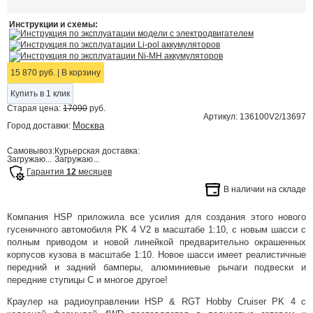
Инструкции и схемы:
Инструкция по эксплуатации модели с электродвигателем
Инструкция по эксплуатации Li-pol аккумуляторов
Инструкция по эксплуатации Ni-MH аккумуляторов
15 870 руб.
|
В корзину
Купить в 1 клик
Старая цена:
17090
руб.
Артикул: 136100V2/13697
Москва
Город доставки:
Самовывоз:
Курьерская доставка:
Загружаю...
Загружаю...
Гарантия
12
месяцев
В наличии на складе
Компания HSP приложила все усилия для создания этого нового
гусеничного автомобиля PK 4 V2 в масштабе 1:10, с новым шасси с
полным приводом и новой линейкой предварительно окрашенных
корпусов кузова в масштабе 1:10. Новое шасси имеет реалистичные
передний и задний бамперы, алюминиевые рычаги подвески и
передние ступицы С и многое другое!
Краулер на радиоуправлении HSP & RGT Hobby Cruiser PK 4 с