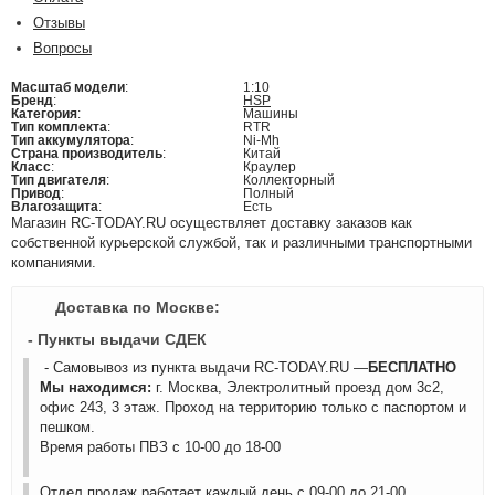
Отзывы
Вопросы
Масштаб модели
:
1:10
Бренд
:
HSP
Категория
:
Машины
Тип комплекта
:
RTR
Тип аккумулятора
:
Ni-Mh
Страна производитель
:
Китай
Класс
:
Краулер
Тип двигателя
:
Коллекторный
Привод
:
Полный
Влагозащита
:
Есть
Магазин RC-TODAY.RU осуществляет доставку заказов как
собственной курьерской службой, так и различными транспортными
компаниями.
Доставка по Москве:
- Пункты выдачи СДЕК
- Самовывоз из пункта выдачи RC-TODAY.RU —
БЕСПЛАТНО
Мы находимся:
г. Москва, Электролитный проезд дом 3с2,
офис 243, 3 этаж. Проход на территорию только с паспортом и
пешком.
Время работы ПВЗ с 10-00 до 18-00
Отдел продаж работает каждый день с 09-00 до 21-00.