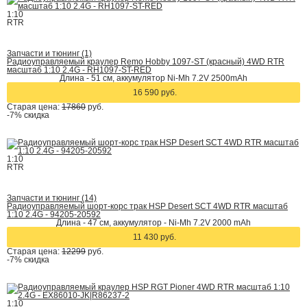
1:10
RTR
Запчасти и тюнинг (1)
Радиоуправляемый краулер Remo Hobby 1097-ST (красный) 4WD RTR
масштаб 1:10 2.4G - RH1097-ST-RED
Длина - 51 см, аккумулятор Ni-Mh 7.2V 2500mAh
16 590 руб.
Старая цена:
17860
руб.
-7%
скидка
1:10
RTR
Запчасти и тюнинг (14)
Радиоуправляемый шорт-корс трак HSP Desert SCT 4WD RTR масштаб
1:10 2.4G - 94205-20592
Длина - 47 см, аккумулятор - Ni-Mh 7.2V 2000 mAh
11 430 руб.
Старая цена:
12299
руб.
-7%
скидка
1:10