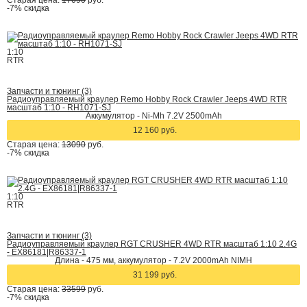
Старая цена:
17090
руб.
-7%
скидка
1:10
RTR
Запчасти и тюнинг (3)
Радиоуправляемый краулер Remo Hobby Rock Crawler Jeeps 4WD RTR
масштаб 1:10 - RH1071-SJ
Аккумулятор - Ni-Mh 7.2V 2500mAh
12 160 руб.
Старая цена:
13090
руб.
-7%
скидка
1:10
RTR
Запчасти и тюнинг (3)
Радиоуправляемый краулер RGT CRUSHER 4WD RTR масштаб 1:10 2.4G
- EX86181|R86337-1
Длина - 475 мм, аккумулятор - 7.2V 2000mAh NIMH
31 199 руб.
Старая цена:
33599
руб.
-7%
скидка