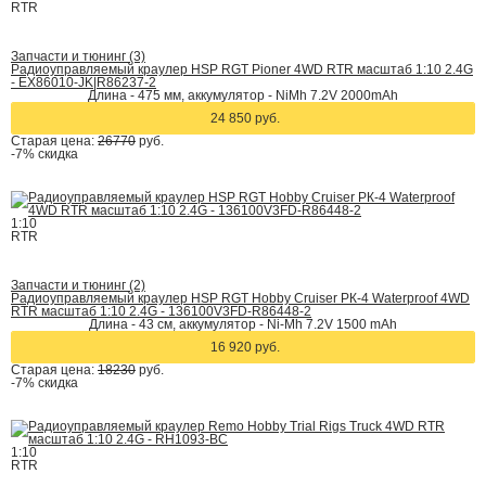
RTR
Запчасти и тюнинг (3)
Радиоуправляемый краулер HSP RGT Pioner 4WD RTR масштаб 1:10 2.4G
- EX86010-JK|R86237-2
Длина - 475 мм, аккумулятор - NiMh 7.2V 2000mAh
24 850 руб.
Старая цена:
26770
руб.
-7%
скидка
1:10
RTR
Запчасти и тюнинг (2)
Радиоуправляемый краулер HSP RGT Hobby Cruiser РК-4 Waterproof 4WD
RTR масштаб 1:10 2.4G - 136100V3FD-R86448-2
Длина - 43 см, аккумулятор - Ni-Mh 7.2V 1500 mAh
16 920 руб.
Старая цена:
18230
руб.
-7%
скидка
1:10
RTR