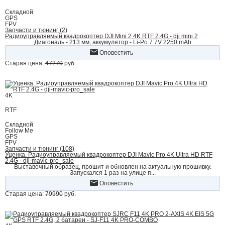
Складной
GPS
FPV
Запчасти и тюнинг (2)
Радиоуправляемый квадрокоптер DJI Mini 2 4K RTF 2.4G - dji mini 2
Диагональ - 213 мм, аккумулятор - Li-Po 7.7V 2250 mAh
Оповестить
Старая цена:
47270
руб.
4K
RTF
Складной
Follow Me
GPS
FPV
Запчасти и тюнинг (108)
Уценка. Радиоуправляемый квадрокоптер DJI Mavic Pro 4K Ultra HD RTF
2.4G - dji-mavic-pro_sale
Выставочный образец, прошит и обновлен на актуальную прошивку.
Запускался 1 раз на улице п...
Оповестить
Старая цена:
79990
руб.