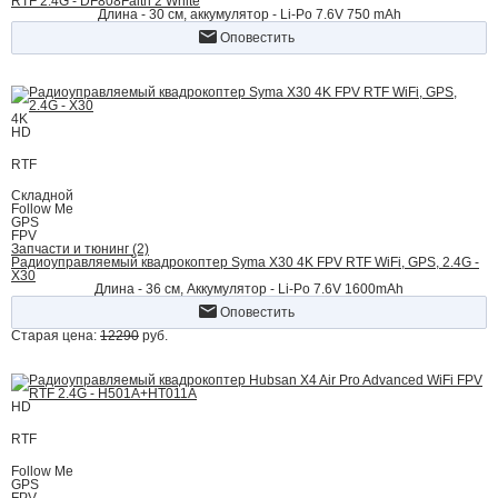
RTF 2.4G - DF808Faith 2 White
Длина - 30 см, аккумулятор - Li-Po 7.6V 750 mAh
Оповестить
4K
HD
RTF
Складной
Follow Me
GPS
FPV
Запчасти и тюнинг (2)
Радиоуправляемый квадрокоптер Syma X30 4K FPV RTF WiFi, GPS, 2.4G -
X30
Длина - 36 см, Аккумулятор - Li-Po 7.6V 1600mAh
Оповестить
Старая цена:
12290
руб.
HD
RTF
Follow Me
GPS