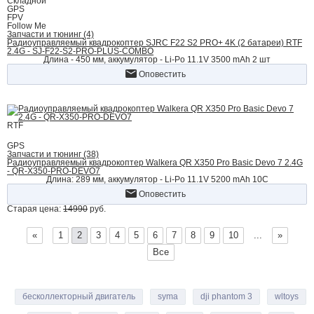
Складной
GPS
FPV
Follow Me
Запчасти и тюнинг (4)
Радиоуправляемый квадрокоптер SJRC F22 S2 PRO+ 4K (2 батареи) RTF
2.4G - SJ-F22-S2-PRO-PLUS-COMBO
Длина - 450 мм, аккумулятор - Li-Po 11.1V 3500 mAh 2 шт
Оповестить
RTF
GPS
Запчасти и тюнинг (38)
Радиоуправляемый квадрокоптер Walkera QR X350 Pro Basic Devo 7 2.4G
- QR-X350-PRO-DEVO7
Длина: 289 мм, аккумулятор - Li-Po 11.1V 5200 mAh 10С
Оповестить
Старая цена:
14990
руб.
«
1
2
3
4
5
6
7
8
9
10
...
»
Все
бесколлекторный двигатель
syma
dji phantom 3
wltoys