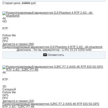
Старая цена:
15800
руб.
4K
HD
RTF
Follow Me
GPS
FPV
Запчасти и тюнинг (88)
Радиоуправляемый квадрокоптер DJI Phantom 4 RTF 2.4G - dji-phantom4
Диагональ - 59 см, аккумулятор - Li-Po 15.2V 5350 mAh
Оповестить
4K
RTF
3D
Складной
Follow Me
GPS
FPV
Запчасти и тюнинг (16)
Радиоуправляемый квадрокоптер SJRC F7 2-AXIS 4K RTF EIS 5G GPS
RTF, 2.4G - SJRC-F7-4K