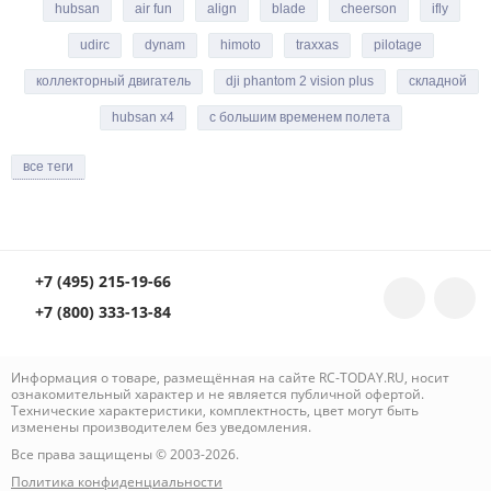
hubsan
air fun
align
blade
cheerson
ifly
udirc
dynam
himoto
traxxas
pilotage
коллекторный двигатель
dji phantom 2 vision plus
складной
hubsan x4
с большим временем полета
все теги
+7 (495) 215-19-66
+7 (800) 333-13-84
Информация о товаре, размещённая на сайте RC-TODAY.RU, носит
ознакомительный характер и не является публичной офертой.
Технические характеристики, комплектность, цвет могут быть
изменены производителем без уведомления.
Все права защищены © 2003-2026.
Политика конфиденциальности