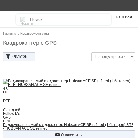
----
Главная
/
Квадрокоптеры
Квадрокоптер с GPS
Фильтры
4K
HD
RTF
Складной
Follow Me
GPS
FPV
Радиоуправляемый квадрокоптер Hubsan ACE SE refined (1 батарея) RTF
- HUBSAN ACE SE refined
Оповестить