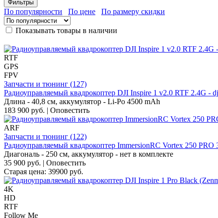
Фильтры
По популярности
По цене
По размеру скидки
Показывать товары в наличии
RTF
GPS
FPV
Запчасти и тюнинг (127)
Радиоуправляемый квадрокоптер DJI Inspire 1 v2.0 RTF 2.4G - dji
Длина - 40,8 см, аккумулятор - Li-Po 4500 mAh
183 900 руб.
|
Оповестить
ARF
Запчасти и тюнинг (122)
Радиоуправляемый квадрокоптер ImmersionRC Vortex 250 PRO 
Диагональ - 250 см, аккумулятор - нет в комплекте
35 900 руб.
|
Оповестить
Старая цена:
39900
руб.
4K
HD
RTF
Follow Me