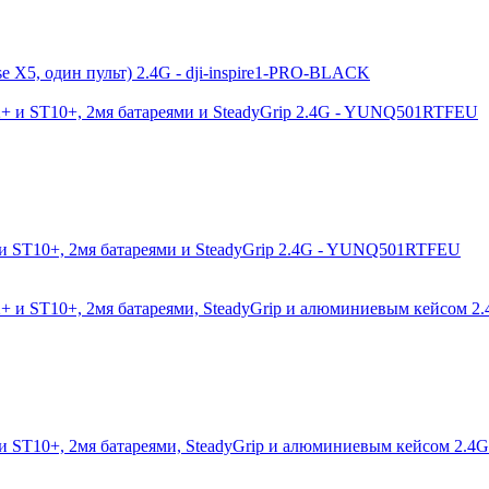
e X5, один пульт) 2.4G - dji-inspire1-PRO-BLACK
и ST10+, 2мя батареями и SteadyGrip 2.4G - YUNQ501RTFEU
и ST10+, 2мя батареями, SteadyGrip и алюминиевым кейсом 2