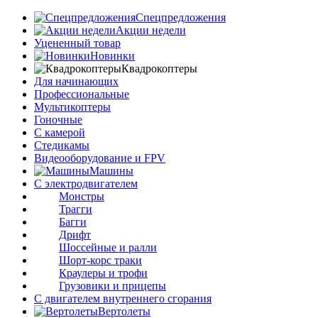
Спецпредложения
Акции недели
Уцененный товар
Новинки
Квадрокоптеры
Для начинающих
Профессиональные
Мультикоптеры
Гоночные
C камерой
Стедикамы
Видеооборудование и FPV
Машины
С электродвигателем
Монстры
Трагги
Багги
Дрифт
Шоссейные и ралли
Шорт-корс траки
Краулеры и трофи
Грузовики и прицепы
С двигателем внутреннего сгорания
Вертолеты