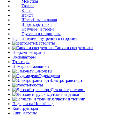
Монстры
Трагги
Багги
Дрифт
Шоссейные и ралли
Шорт-корс траки
Краулеры и трофи
Грузовики и прицепы
С двигателем внутреннего сгорания
Вертолеты
Танки и спецтехника
Подъемные краны
Экскаваторы
Тракторы
Пожарные машинки
Самолеты
Судомодели
Электротранспорт
Роботы
Детский транспорт
Детские игрушки
Запчасти и тюнинг
Подарки на Новый год
Конструкторы
Ёлки и сосны