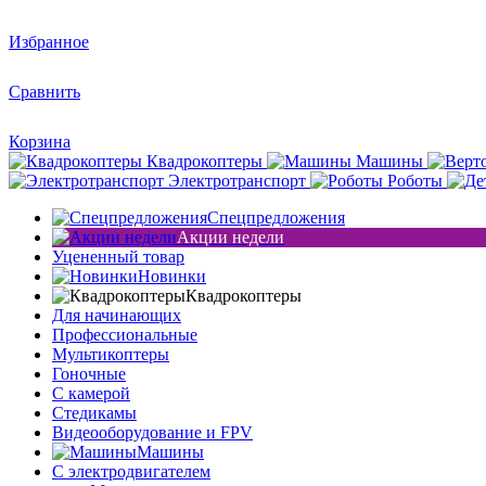
Избранное
Сравнить
Корзина
Квадрокоптеры
Машины
Электротранспорт
Роботы
Спецпредложения
Акции недели
Уцененный товар
Новинки
Квадрокоптеры
Для начинающих
Профессиональные
Мультикоптеры
Гоночные
C камерой
Стедикамы
Видеооборудование и FPV
Машины
С электродвигателем