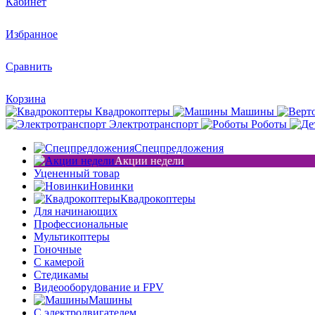
Кабинет
Избранное
Сравнить
Корзина
Квадрокоптеры
Машины
Электротранспорт
Роботы
Спецпредложения
Акции недели
Уцененный товар
Новинки
Квадрокоптеры
Для начинающих
Профессиональные
Мультикоптеры
Гоночные
C камерой
Стедикамы
Видеооборудование и FPV
Машины
С электродвигателем