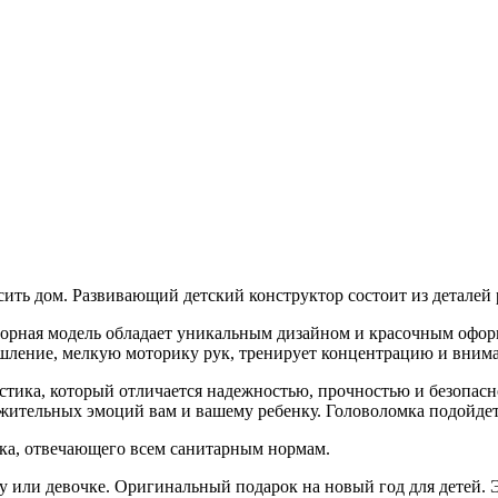
асить дом. Развивающий детский конструктор состоит из детале
борная модель обладает уникальным дизайном и красочным офор
ышление, мелкую моторику рук, тренирует концентрацию и вним
ика, который отличается надежностью, прочностью и безопасно
ожительных эмоций вам и вашему ребенку. Головоломка подойдет
ика, отвечающего всем санитарным нормам.
или девочке. Оригинальный подарок на новый год для детей. Эт