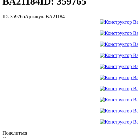
BA21184
ID: 359765
ID: 359765
Артикул: BA21184
Поделиться