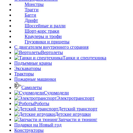
Монстры
Трагги
Багги
Дрифт
Шоссейные и ралли
Шорт-корс траки
Краулеры и трофи
Грузовики и прицепы
С двигателем внутреннего сгорания
Вертолеты
Танки и спецтехника
Подъемные краны
Экскаваторы
Тракторы
Пожарные машинки
Самолеты
Судомодели
Электротранспорт
Роботы
Детский транспорт
Детские игрушки
Запчасти и тюнинг
Подарки на Новый год
Конструкторы