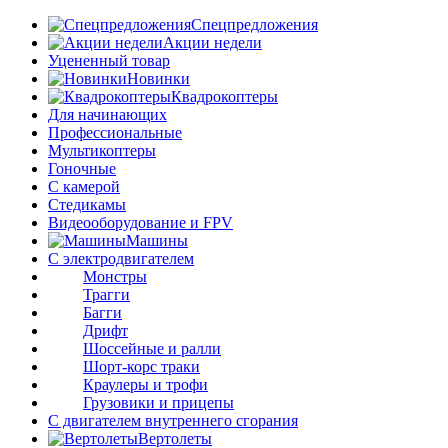
Спецпредложения
Акции недели
Уцененный товар
Новинки
Квадрокоптеры
Для начинающих
Профессиональные
Мультикоптеры
Гоночные
C камерой
Стедикамы
Видеооборудование и FPV
Машины
С электродвигателем
Монстры
Трагги
Багги
Дрифт
Шоссейные и ралли
Шорт-корс траки
Краулеры и трофи
Грузовики и прицепы
С двигателем внутреннего сгорания
Вертолеты