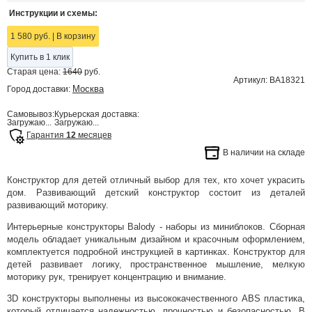
Инструкции и схемы:
1 580 руб.
|
В корзину
Купить в 1 клик
Старая цена:
1640
руб.
Артикул: BA18321
Москва
Город доставки:
Самовывоз:
Курьерская доставка:
Загружаю...
Загружаю...
Гарантия
12
месяцев
В наличии на складе
Конструктор для детей отличный выбор для тех, кто хочет украсить
дом. Развивающий детский конструктор состоит из деталей
развивающий моторику.
Интерьерные конструкторы Balody - наборы из миниблоков. Сборная
модель обладает уникальным дизайном и красочным оформлением,
комплектуется подробной инструкцией в картинках. Конструктор для
детей развивает логику, пространственное мышление, мелкую
моторику рук, тренирует концентрацию и внимание.
3D конструкторы выполнены из высококачественного ABS пластика,
который отличается надежностью, прочностью и безопасностью. В