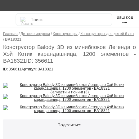
----
Главная
/
Детские игрушки
/
Конструкторы
/
Конструкторы для детей 6 лет
/
BA18321
Конструктор Balody 3D из миниблоков Легенда о
Хэй Котик карандашница, 1200 элементов -
BA18321
ID: 356611
ID: 356611
Артикул: BA18321
Запчасти и тюнинг (3)
Поделиться