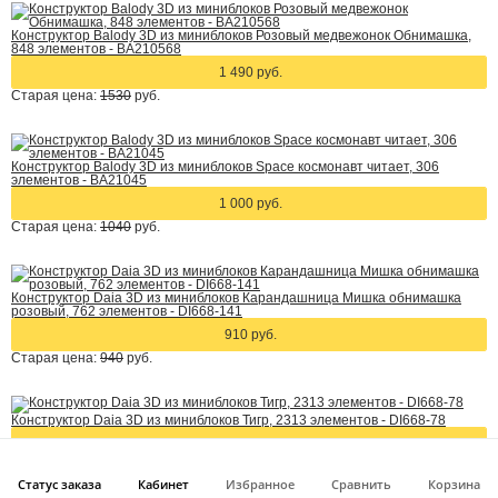
Конструктор Balody 3D из миниблоков Розовый медвежонок Обнимашка,
848 элементов - BA210568
1 490 руб.
Старая цена:
1530
руб.
Конструктор Balody 3D из миниблоков Space космонавт читает, 306
элементов - BA21045
1 000 руб.
Старая цена:
1040
руб.
Конструктор Daia 3D из миниблоков Карандашница Мишка обнимашка
розовый, 762 элементов - DI668-141
910 руб.
Старая цена:
940
руб.
Конструктор Daia 3D из миниблоков Тигр, 2313 элементов - DI668-78
2 070 руб.
Старая цена:
2199
руб.
Статус заказа
Кабинет
Избранное
Сравнить
Корзина