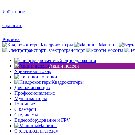
Избранное
Сравнить
Корзина
Квадрокоптеры
Машины
Электротранспорт
Роботы
Спецпредложения
Акции недели
Уцененный товар
Новинки
Квадрокоптеры
Для начинающих
Профессиональные
Мультикоптеры
Гоночные
C камерой
Стедикамы
Видеооборудование и FPV
Машины
С электродвигателем