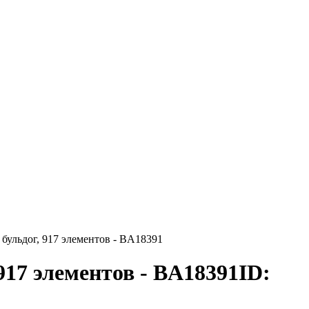
бульдог, 917 элементов - BA18391
917 элементов - BA18391
ID: