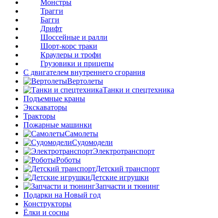
Монстры
Трагги
Багги
Дрифт
Шоссейные и ралли
Шорт-корс траки
Краулеры и трофи
Грузовики и прицепы
С двигателем внутреннего сгорания
Вертолеты
Танки и спецтехника
Подъемные краны
Экскаваторы
Тракторы
Пожарные машинки
Самолеты
Судомодели
Электротранспорт
Роботы
Детский транспорт
Детские игрушки
Запчасти и тюнинг
Подарки на Новый год
Конструкторы
Ёлки и сосны