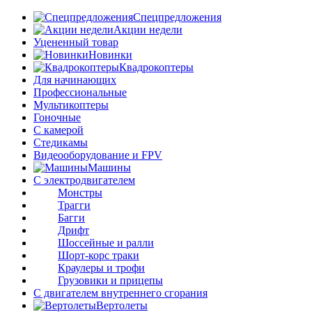
Спецпредложения
Акции недели
Уцененный товар
Новинки
Квадрокоптеры
Для начинающих
Профессиональные
Мультикоптеры
Гоночные
C камерой
Стедикамы
Видеооборудование и FPV
Машины
С электродвигателем
Монстры
Трагги
Багги
Дрифт
Шоссейные и ралли
Шорт-корс траки
Краулеры и трофи
Грузовики и прицепы
С двигателем внутреннего сгорания
Вертолеты