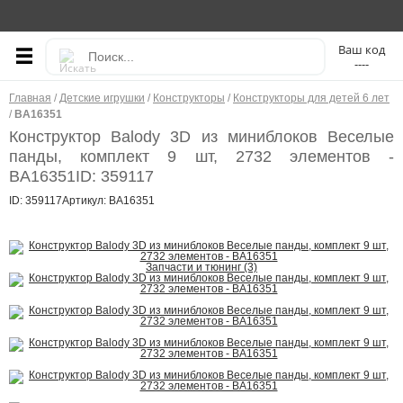
----
Главная
/
Детские игрушки
/
Конструкторы
/
Конструкторы для детей 6 лет
/
BA16351
Конструктор Balody 3D из миниблоков Веселые
панды, комплект 9 шт, 2732 элементов -
BA16351
ID: 359117
ID: 359117
Артикул: BA16351
Запчасти и тюнинг (3)