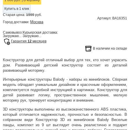
1 880 руб.
|
В корзину
Купить в 1 клик
Старая цена:
1999
руб.
Артикул: BA16351
Москва
Город доставки:
Самовывоз:
Курьерская доставка:
Загружаю...
Загружаю...
Гарантия
12
месяцев
В наличии на складе
Конструктор для детей отличный выбор для тех, кто хочет украсить
дом. Развивающий детский конструктор состоит из деталей
развивающий моторику.
Интерьерные конструкторы Balody - наборы из миниблоков. Сборная
модель обладает уникальным дизайном и красочным оформлением,
комплектуется подробной инструкцией в картинках. Конструктор для
детей развивает логику, пространственное мышление, мелкую
моторику рук, тренирует концентрацию и внимание.
3D конструкторы выполнены из высококачественного ABS пластика,
который отличается надежностью, прочностью и безопасностью. В
собранном виде Конструктор 3D из миниблоков Balody Веселые
панды, комплект из 9 шт выглядит очень реалистично и подарит