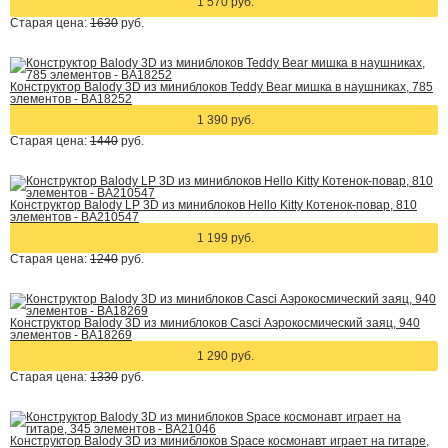
1 570 руб.
Старая цена:
1630
руб.
Конструктор Balody 3D из миниблоков Teddy Bear мишка в наушниках, 785
элементов - BA18252
1 390 руб.
Старая цена:
1440
руб.
Конструктор Balody LP 3D из миниблоков Hello Kitty Котенок-повар, 810
элементов - BA210547
1 199 руб.
Старая цена:
1240
руб.
Конструктор Balody 3D из миниблоков Casci Аэрокосмический заяц, 940
элементов - BA18269
1 290 руб.
Старая цена:
1330
руб.
Конструктор Balody 3D из миниблоков Space космонавт играет на гитаре,