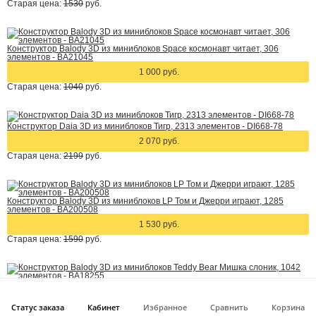
Старая цена:
1530
руб.
Конструктор Balody 3D из миниблоков Space космонавт читает, 306
элементов - BA21045
1 000 руб.
Старая цена:
1040
руб.
Конструктор Daia 3D из миниблоков Тигр, 2313 элементов - DI668-78
2 070 руб.
Старая цена:
2199
руб.
Конструктор Balody 3D из миниблоков LP Том и Джерри играют, 1285
элементов - BA200508
1 530 руб.
Старая цена:
1590
руб.
Конструктор Balody 3D из миниблоков Teddy Bear Мишка слоник, 1042
элементов - BA18255
Статус заказа
Кабинет
Избранное
Сравнить
Корзина
1 390 руб.