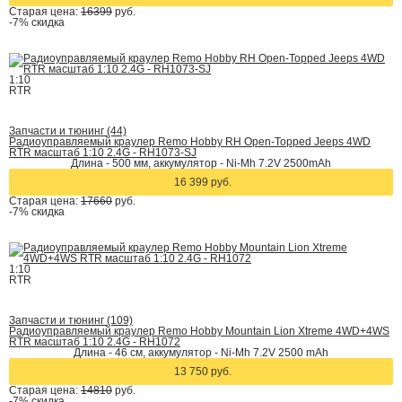
Старая цена:
16399
руб.
-7%
скидка
1:10
RTR
Запчасти и тюнинг (44)
Радиоуправляемый краулер Remo Hobby RH Open-Topped Jeeps 4WD
RTR масштаб 1:10 2.4G - RH1073-SJ
Длина - 500 мм, аккумулятор - Ni-Mh 7.2V 2500mAh
16 399 руб.
Старая цена:
17660
руб.
-7%
скидка
1:10
RTR
Запчасти и тюнинг (109)
Радиоуправляемый краулер Remo Hobby Mountain Lion Xtreme 4WD+4WS
RTR масштаб 1:10 2.4G - RH1072
Длина - 46 см, аккумулятор - Ni-Mh 7.2V 2500 mAh
13 750 руб.
Старая цена:
14810
руб.
-7%
скидка