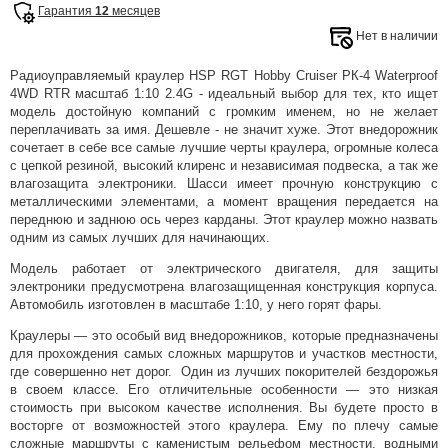
Гарантия
12
месяцев
Нет в наличии
Радиоуправляемый краулер HSP RGT Hobby Cruiser РК-4 Waterproof
4WD RTR масштаб 1:10 2.4G - идеальный выбор для тех, кто ищет
модель достойную компаний с громким именем, но не желает
переплачивать за имя. Дешевле - не значит хуже. Этот внедорожник
сочетает в себе все самые лучшие черты краулера, огромные колеса
с цепкой резиной, высокий клиренс и независимая подвеска, а так же
влагозащита электроники. Шасси имеет прочную конструкцию с
металлическими элементами, а момент вращения передается на
переднюю и заднюю ось через карданы. Этот краулер можно назвать
одним из самых лучших для начинающих.
Модель работает от электрического двигателя, для защиты
электроники предусмотрена влагозащищенная конструкция корпуса.
Автомобиль изготовлен в масштабе 1:10, у него горят фары.
Краулеры — это особый вид внедорожников, которые предназначены
для прохождения самых сложных маршрутов и участков местности,
где совершенно нет дорог. Один из лучших покорителей бездорожья
в своем классе. Его отличительные особенности — это низкая
стоимость при высоком качестве исполнения. Вы будете просто в
восторге от возможностей этого краулера. Ему по плечу самые
сложные маршруты с каменистым рельефом местности, водными