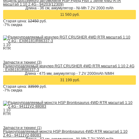
Модель шоссейного автомобиля HSP Flying FIsh 1 Seme 4WD RTR
масштаб 1:10 2.4G - 94203(12309)
Длина - 36 см, аккумулятор - Ni-Mh 7.2V 2000 mAh
11 560 руб.
Старая цена:
12450
руб.
-7%
скидка
1:10
RTR
Запчасти и тюнинг (3)
Радиоуправляемый краулер RGT CRUSHER 4WD RTR масштаб 1:10 2.4G
- EX86181|R86337-3
Длина - 475 мм, аккумулятор - 7.2V 2000mAh NIMH
31 199 руб.
Старая цена:
33599
руб.
-7%
скидка
1:10
RTR
Запчасти и тюнинг (1)
Радиоуправляемый монстр HSP Brontosaurus 4WD RTR масштаб 1:10
2.4G - 94111V2-88083