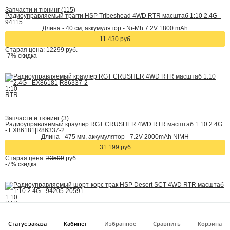
Запчасти и тюнинг (115)
Радиоуправляемый трагги HSP Tribeshead 4WD RTR масштаб 1:10 2.4G -
94115
Длина - 40 см, аккумулятор - Ni-Mh 7.2V 1800 mAh
11 430 руб.
Старая цена:
12299
руб.
-7%
скидка
1:10
RTR
Запчасти и тюнинг (3)
Радиоуправляемый краулер RGT CRUSHER 4WD RTR масштаб 1:10 2.4G
- EX86181|R86337-2
Длина - 475 мм, аккумулятор - 7.2V 2000mAh NIMH
31 199 руб.
Старая цена:
33599
руб.
-7%
скидка
1:10
RTR
Статус заказа
Кабинет
Избранное
Сравнить
Корзина
Запчасти и тюнинг (14)