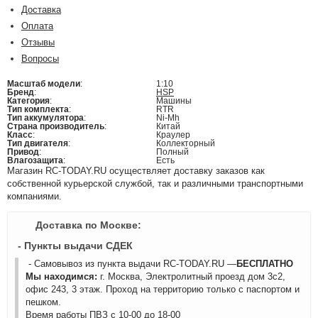
Доставка
Оплата
Отзывы
Вопросы
Масштаб модели
:
1:10
Бренд
:
HSP
Категория
:
Машины
Тип комплекта
:
RTR
Тип аккумулятора
:
Ni-Mh
Страна производитель
:
Китай
Класс
:
Краулер
Тип двигателя
:
Коллекторный
Привод
:
Полный
Влагозащита
:
Есть
Магазин RC-TODAY.RU осуществляет доставку заказов как
собственной курьерской службой, так и различными транспортными
компаниями.
Доставка по Москве:
- Пункты выдачи СДЕК
- Самовывоз из пункта выдачи RC-TODAY.RU —
БЕСПЛАТНО
Мы находимся:
г. Москва, Электролитный проезд дом 3с2,
офис 243, 3 этаж. Проход на территорию только с паспортом и
пешком.
Время работы ПВЗ с 10-00 до 18-00