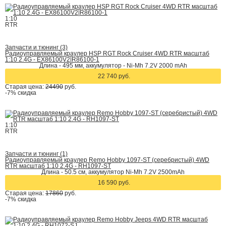
1:10
RTR
Запчасти и тюнинг (3)
Радиоуправляемый краулер HSP RGT Rock Cruiser 4WD RTR масштаб
1:10 2.4G - EX86100V2|R86100-1
Длина - 495 мм, аккумулятор - Ni-Mh 7.2V 2000 mAh
22 740 руб.
Старая цена:
24490
руб.
-7%
скидка
1:10
RTR
Запчасти и тюнинг (1)
Радиоуправляемый краулер Remo Hobby 1097-ST (серебристый) 4WD
RTR масштаб 1:10 2.4G - RH1097-ST
Длина - 50.5 см, аккумулятор Ni-Mh 7.2V 2500mAh
16 590 руб.
Старая цена:
17860
руб.
-7%
скидка