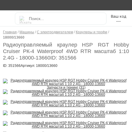
----
Главная
/
Машины
/
С электродвигателем
/
Краулеры и трофи
/
18000/13660
Радиоуправляемый краулер HSP RGT Hobby
Cruiser РК-4 Waterproof 4WD RTR масштаб 1:10
2.4G - 18000-13660
ID: 351566
ID: 351566
Артикул: 18000/13660
Запчасти и тюнинг (31)