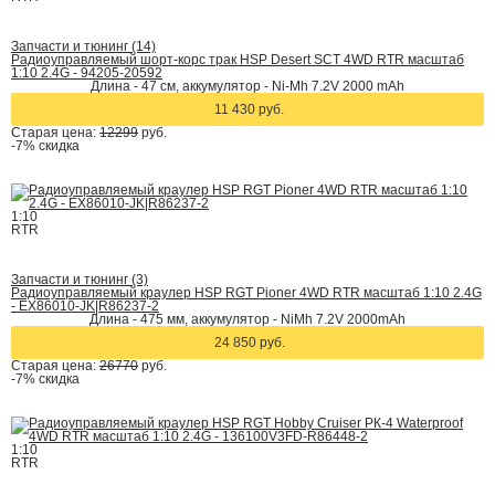
Запчасти и тюнинг (14)
Радиоуправляемый шорт-корс трак HSP Desert SCT 4WD RTR масштаб
1:10 2.4G - 94205-20592
Длина - 47 см, аккумулятор - Ni-Mh 7.2V 2000 mAh
11 430 руб.
Старая цена:
12299
руб.
-7%
скидка
1:10
RTR
Запчасти и тюнинг (3)
Радиоуправляемый краулер HSP RGT Pioner 4WD RTR масштаб 1:10 2.4G
- EX86010-JK|R86237-2
Длина - 475 мм, аккумулятор - NiMh 7.2V 2000mAh
24 850 руб.
Старая цена:
26770
руб.
-7%
скидка
1:10
RTR