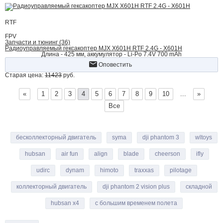
RTF
FPV
Запчасти и тюнинг (36)
Радиоуправляемый гексакоптер MJX X601H RTF 2.4G - X601H
Длина - 425 мм, аккумулятор - Li-Po 7.4V 700 mAh
Оповестить
Старая цена:
11423
руб.
«
1
2
3
4
5
6
7
8
9
10
...
»
Все
бесколлекторный двигатель
syma
dji phantom 3
wltoys
hubsan
air fun
align
blade
cheerson
ifly
udirc
dynam
himoto
traxxas
pilotage
коллекторный двигатель
dji phantom 2 vision plus
складной
hubsan x4
с большим временем полета