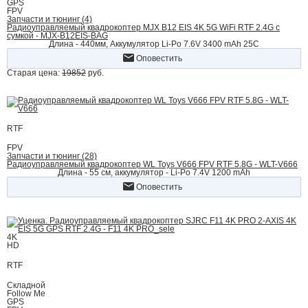
GPS
FPV
Запчасти и тюнинг (4)
Радиоуправляемый квадрокоптер MJX B12 EIS 4K 5G WiFi RTF 2.4G с
сумкой - MJX-B12EIS-BAG
Длина - 440мм, Аккумулятор Li-Po 7.6V 3400 mAh 25C
Оповестить
Старая цена:
19852
руб.
RTF
FPV
Запчасти и тюнинг (28)
Радиоуправляемый квадрокоптер WL Toys V666 FPV RTF 5.8G - WLT-V666
Длина - 55 см, аккумулятор - Li-Po 7.4V 1200 mAh
Оповестить
4K
HD
RTF
Складной
Follow Me
GPS