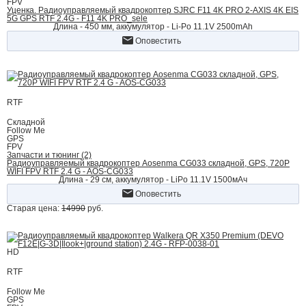
FPV
Уценка. Радиоуправляемый квадрокоптер SJRC F11 4K PRO 2-AXIS 4K EIS
5G GPS RTF 2.4G - F11 4K PRO_sele
Длина - 450 мм, аккумулятор - Li-Po 11.1V 2500mAh
Оповестить
RTF
Складной
Follow Me
GPS
FPV
Запчасти и тюнинг (2)
Радиоуправляемый квадрокоптер Aosenma CG033 складной, GPS, 720P
WIFI FPV RTF 2.4 G - AOS-CG033
Длина - 29 см, аккумулятор - LiPo 11.1V 1500мАч
Оповестить
Старая цена:
14990
руб.
HD
RTF
Follow Me
GPS