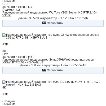
Follow Me
GPS
Запчасти и тюнинг (17)
Подходит (1)
Радиоуправляемый квадрокоптер WL Toys V303 Seeker HD RTF 2.4G -
V303C
Длина - 30,5 cм, аккумулятор - 11.1V, LiPo 2700 mAh
Оповестить
RTF
3D
FPV
Запчасти и тюнинг (45)
Радиоуправляемый квадрокоптер Syma X5HW (обновленная версия
X5SW) RTF 2.4G - X5HW-BLUE
Длина - 330 мм, аккумулятор - Li-Po 3.7V 500mAh
Оповестить
4K
RTF
Складной
Follow Me