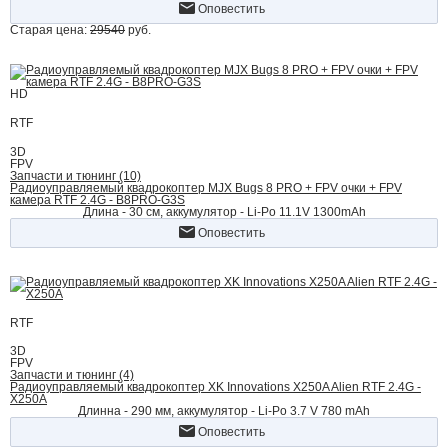
Оповестить
Старая цена:
29540
руб.
HD
RTF
3D
FPV
Запчасти и тюнинг (10)
Радиоуправляемый квадрокоптер MJX Bugs 8 PRO + FPV очки + FPV
камера RTF 2.4G - B8PRO-G3S
Длина - 30 см, аккумулятор - Li-Po 11.1V 1300mAh
Оповестить
RTF
3D
FPV
Запчасти и тюнинг (4)
Радиоуправляемый квадрокоптер XK Innovations X250A Alien RTF 2.4G -
X250A
Длинна - 290 мм, аккумулятор - Li-Po 3.7 V 780 mAh
Оповестить