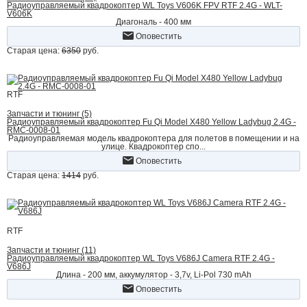
Радиоуправляемый квадрокоптер WL Toys V606K FPV RTF 2.4G - WLT-
V606K
Диагональ - 400 мм
Оповестить
Старая цена:
6350
руб.
RTF
Запчасти и тюнинг (5)
Радиоуправляемый квадрокоптер Fu Qi Model X480 Yellow Ladybug 2.4G -
RMC-0008-01
Радиоуправляемая модель квадрокоптера для полетов в помещении и на
улице. Квадрокоптер спо...
Оповестить
Старая цена:
1414
руб.
RTF
Запчасти и тюнинг (11)
Радиоуправляемый квадрокоптер WL Toys V686J Camera RTF 2.4G -
V686J
Длина - 200 мм, аккумулятор - 3,7v, Li-Pol 730 mAh
Оповестить