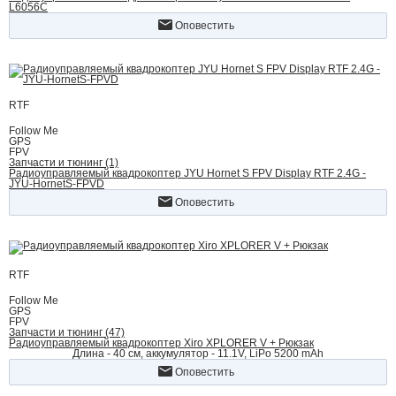
L6056C
Оповестить
RTF
Follow Me
GPS
FPV
Запчасти и тюнинг (1)
Радиоуправляемый квадрокоптер JYU Hornet S FPV Display RTF 2.4G -
JYU-HornetS-FPVD
Оповестить
RTF
Follow Me
GPS
FPV
Запчасти и тюнинг (47)
Радиоуправляемый квадрокоптер Xiro XPLORER V + Рюкзак
Длина - 40 cм, аккумулятор - 11.1V, LiPo 5200 mAh
Оповестить