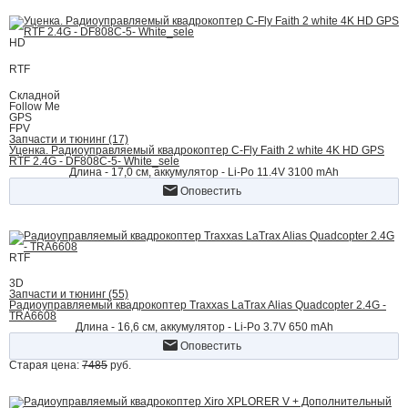
HD
RTF
Складной
Follow Me
GPS
FPV
Запчасти и тюнинг (17)
Уценка. Радиоуправляемый квадрокоптер C-Fly Faith 2 white 4K HD GPS
RTF 2.4G - DF808C-5- White_sele
Длина - 17,0 см, аккумулятор - Li-Po 11.4V 3100 mAh
Оповестить
RTF
3D
Запчасти и тюнинг (55)
Радиоуправляемый квадрокоптер Traxxas LaTrax Alias Quadcopter 2.4G -
TRA6608
Длина - 16,6 cм, аккумулятор - Li-Po 3.7V 650 mAh
Оповестить
Старая цена:
7485
руб.