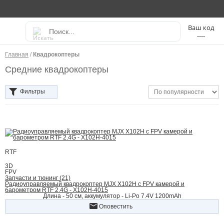
----
Главная
/
Квадрокоптеры
Средние квадрокоптеры
Фильтры
RTF
3D
FPV
Запчасти и тюнинг (21)
Радиоуправляемый квадрокоптер MJX X102H с FPV камерой и
барометром RTF 2.4G - X102H-4015
Длина - 50 см, аккумулятор - Li-Po 7.4V 1200mAh
Оповестить