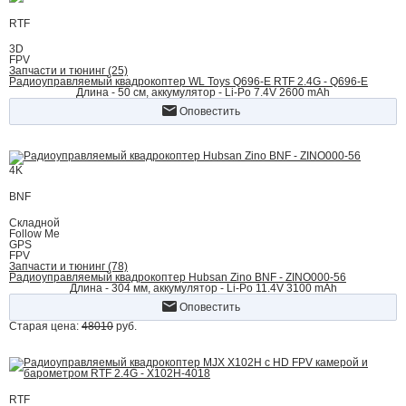
RTF
3D
FPV
Запчасти и тюнинг (25)
Радиоуправляемый квадрокоптер WL Toys Q696-E RTF 2.4G - Q696-E
Длина - 50 см, аккумулятор - Li-Po 7.4V 2600 mAh
Оповестить
4K
BNF
Складной
Follow Me
GPS
FPV
Запчасти и тюнинг (78)
Радиоуправляемый квадрокоптер Hubsan Zino BNF - ZINO000-56
Длина - 304 мм, аккумулятор - Li-Po 11.4V 3100 mAh
Оповестить
Старая цена:
48010
руб.
RTF