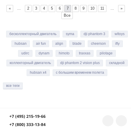
«
...
2
3
4
5
6
7
8
9
10
11
...
»
Все
бесколлекторный двигатель
syma
dji phantom 3
wltoys
hubsan
air fun
align
blade
cheerson
ifly
udirc
dynam
himoto
traxxas
pilotage
коллекторный двигатель
dji phantom 2 vision plus
складной
hubsan x4
с большим временем полета
все теги
+7 (495) 215-19-66
+7 (800) 333-13-84