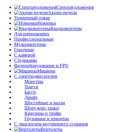
Спецпредложения
Акции недели
Уцененный товар
Новинки
Квадрокоптеры
Для начинающих
Профессиональные
Мультикоптеры
Гоночные
C камерой
Стедикамы
Видеооборудование и FPV
Машины
С электродвигателем
Монстры
Трагги
Багги
Дрифт
Шоссейные и ралли
Шорт-корс траки
Краулеры и трофи
Грузовики и прицепы
С двигателем внутреннего сгорания
Вертолеты