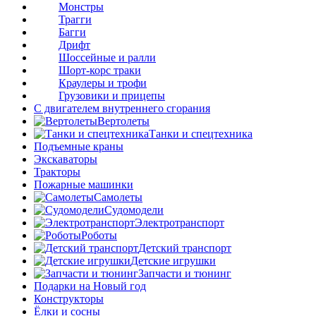
Монстры
Трагги
Багги
Дрифт
Шоссейные и ралли
Шорт-корс траки
Краулеры и трофи
Грузовики и прицепы
С двигателем внутреннего сгорания
Вертолеты
Танки и спецтехника
Подъемные краны
Экскаваторы
Тракторы
Пожарные машинки
Самолеты
Судомодели
Электротранспорт
Роботы
Детский транспорт
Детские игрушки
Запчасти и тюнинг
Подарки на Новый год
Конструкторы
Ёлки и сосны